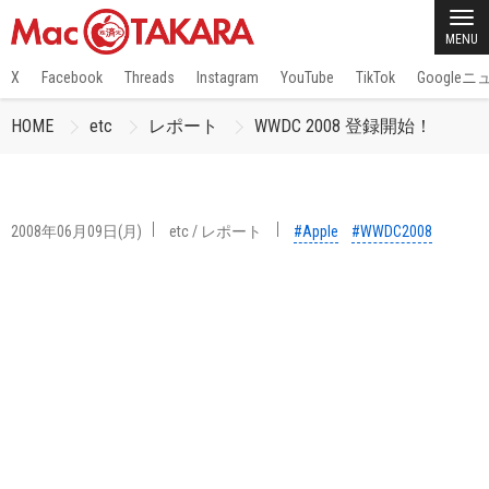
MENU
X
Facebook
Threads
Instagram
YouTube
TikTok
Google
HOME
etc
レポート
WWDC 2008 登録開始！
2008年06月09日(月)
etc
/
レポート
#Apple
#WWDC2008