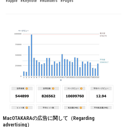
#Apple
#Keynote
#Numbers
#Pages
MacOTAKARAの広告に関して（Regarding
advertising）