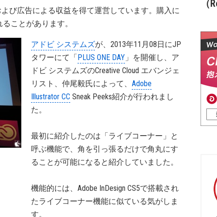
（Re
および広告による収益を得て運営しています。購入に
れることがあります。
アドビ システムズ
が、2013年11月08日にJP
タワーにて「
PLUS ONE DAY
」を開催し、ア
ドビ システムズのCreative Cloud エバンジェ
リスト、仲尾毅氏によって、
Adobe
Illustrator CC
Sneak Peeks紹介が行われまし
た。
最初に紹介したのは「ライブコーナー」と
呼ぶ機能で、角を引っ張るだけで角丸にす
ることが可能になると紹介していました。
機能的には、Adobe InDesign CS5で搭載され
たライブコーナー機能に似ている気がしま
す。