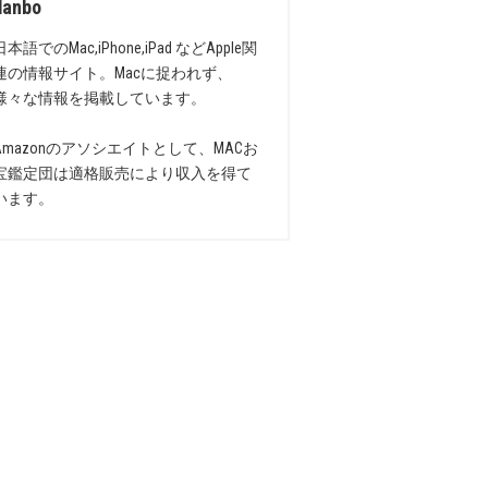
danbo
日本語でのMac,iPhone,iPad などApple関
連の情報サイト。Macに捉われず、
様々な情報を掲載しています。
Amazonのアソシエイトとして、MACお
宝鑑定団は適格販売により収入を得て
います。