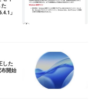
した
26.4.1」
正した
」を配布開始