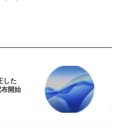
正した
」を配布開始