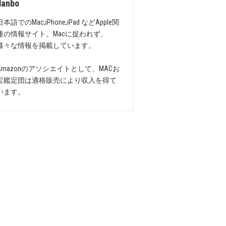
danbo
日本語でのMac,iPhone,iPad などApple関
連の情報サイト。Macに捉われず、
様々な情報を掲載しています。
Amazonのアソシエイトとして、MACお
宝鑑定団は適格販売により収入を得て
います。