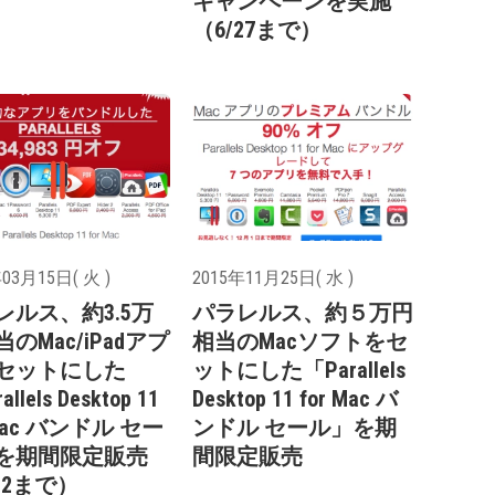
キャンペーンを実施
（6/27まで）
03月15日( 火 )
2015年11月25日( 水 )
レルス、約3.5万
パラレルス、約５万円
のMac/iPadアプ
相当のMacソフトをセ
セットにした
ットにした「Parallels
llels Desktop 11
Desktop 11 for Mac バ
 Mac バンドル セー
ンドル セール」を期
を期間限定販売
間限定販売
22まで）