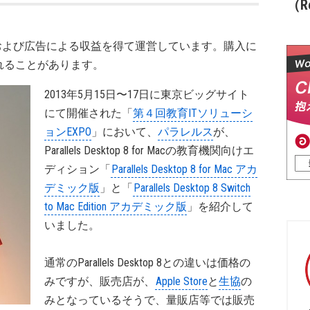
（Re
および広告による収益を得て運営しています。購入に
れることがあります。
2013年5月15日〜17日に東京ビッグサイト
にて開催された「
第４回教育ITソリューシ
ョンEXPO
」において、
パラレルス
が、
Parallels Desktop 8 for Macの教育機関向けエ
ディション「
Parallels Desktop 8 for Mac アカ
デミック版
」と「
Parallels Desktop 8 Switch
to Mac Edition アカデミック版
」を紹介して
いました。
通常のParallels Desktop 8との違いは価格の
みですが、販売店が、
Apple Store
と
生協
の
みとなっているそうで、量販店等では販売