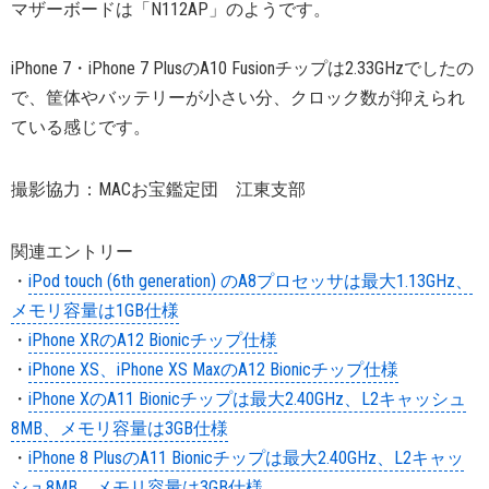
マザーボードは「N112AP」のようです。
iPhone 7・iPhone 7 PlusのA10 Fusionチップは2.33GHzでしたの
で、筐体やバッテリーが小さい分、クロック数が抑えられ
ている感じです。
撮影協力：MACお宝鑑定団 江東支部
関連エントリー
・
iPod touch (6th generation) のA8プロセッサは最大1.13GHz、
メモリ容量は1GB仕様
・
iPhone XRのA12 Bionicチップ仕様
・
iPhone XS、iPhone XS MaxのA12 Bionicチップ仕様
・
iPhone XのA11 Bionicチップは最大2.40GHz、L2キャッシュ
8MB、メモリ容量は3GB仕様
・
iPhone 8 PlusのA11 Bionicチップは最大2.40GHz、L2キャッ
シュ8MB、メモリ容量は3GB仕様