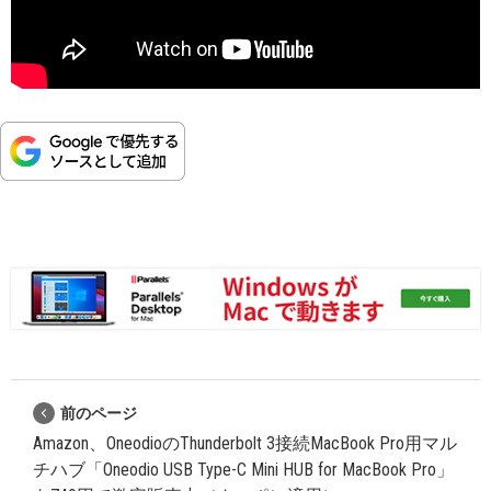
前のページ
Amazon、OneodioのThunderbolt 3接続MacBook Pro用マル
チハブ「Oneodio USB Type-C Mini HUB for MacBook Pro」