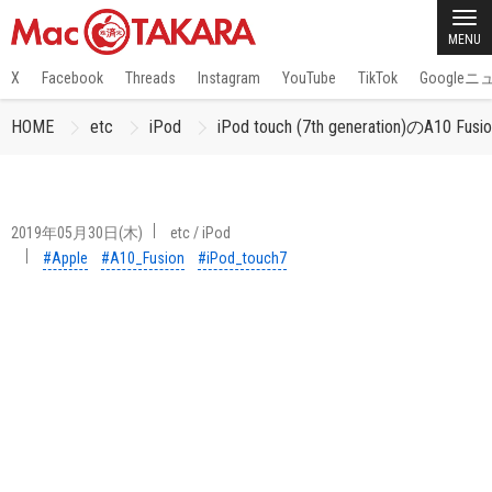
MENU
X
Facebook
Threads
Instagram
YouTube
TikTok
Google
HOME
etc
iPod
iPod touch (7th generation)のA10
2019年05月30日(木)
etc
/
iPod
#Apple
#A10_Fusion
#iPod_touch7