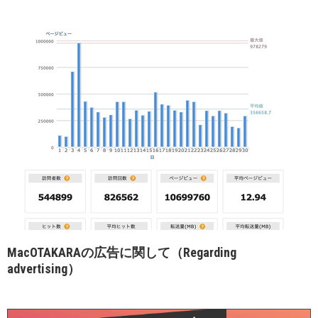
MacOTAKARAの広告に関して（Regarding
advertising）