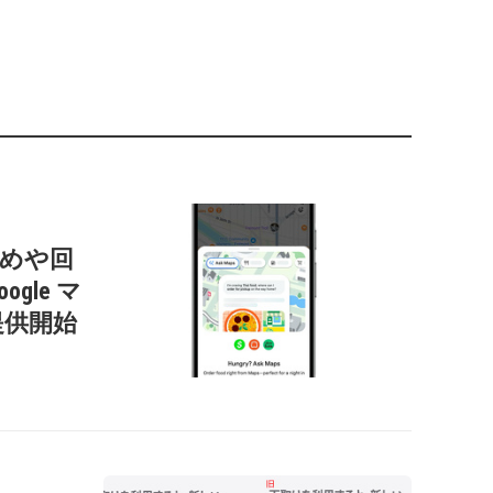
すすめや回
gle マ
提供開始