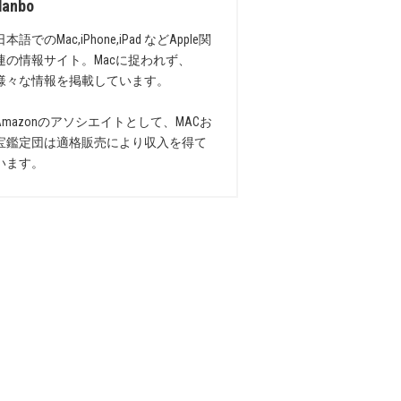
danbo
日本語でのMac,iPhone,iPad などApple関
連の情報サイト。Macに捉われず、
様々な情報を掲載しています。
Amazonのアソシエイトとして、MACお
宝鑑定団は適格販売により収入を得て
います。