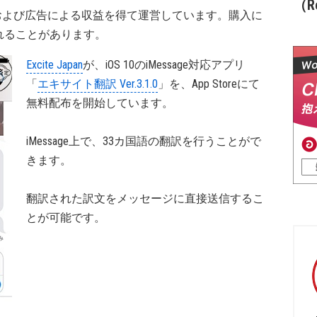
（Re
および広告による収益を得て運営しています。購入に
れることがあります。
Excite Japan
が、iOS 10のiMessage対応アプリ
「
エキサイト翻訳 Ver.3.1.0
」を、App Storeにて
無料配布を開始しています。
iMessage上で、33カ国語の翻訳を行うことがで
きます。
翻訳された訳文をメッセージに直接送信するこ
とが可能です。