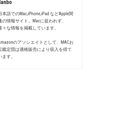
danbo
日本語でのMac,iPhone,iPad などApple関
連の情報サイト。Macに捉われず、
様々な情報を掲載しています。
Amazonのアソシエイトとして、MACお
宝鑑定団は適格販売により収入を得て
います。