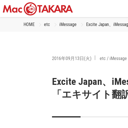
HOME
etc
iMessage
Excite Japan、
2016年09月13日(火)
etc
/
iMessage
Excite Japan
「エキサイト翻訳 V