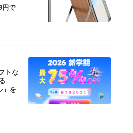
99円で
ソフトな
る
ール」を