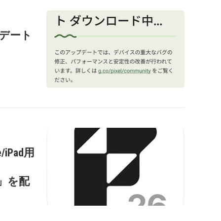
ップデート
/iPad用
s
0.2」を配