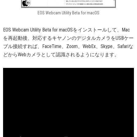
EOS Webcam Utility Beta for macOS
EOS Webcam Utility Beta for macOSをインストールして、Mac
を再起動後、対応するキヤノンのデジタルカメラをUSBケー
ブル接続すれば、FaceTime、Zoom、WebEx、Skype、Safariな
どからWebカメラとして認識されるようになります。