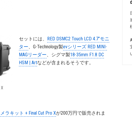
セットには、
RED DSMC2 Touch LCD 4.7”モニ
ター
、G-Technology製
evシリーズ RED MINI-
MAGリーダー
、シグマ製
18-35mm F1.8 DC
HSM | Art
などが含まれるそうです。
 X
メラキット + Final Cut Pro X
が200万円で販売されま