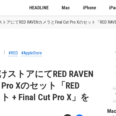
HEADLINE
Mac
iPhone
iPa
アにてRED RAVENカメラとFinal Cut Pro Xのセット「RED RAVE
#RED
#AppleStore
けストアにてRED RAVEN
t Pro Xのセット「RED
 Final Cut Pro X」を
）
Ma