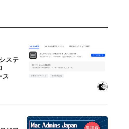
c用システ
O
リース