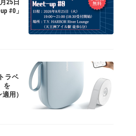
年8月25日
-up #0」
ートラベ
1」を
ン適用）