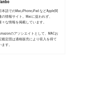
danbo
日本語でのMac,iPhone,iPad などApple関
連の情報サイト。Macに捉われず、
様々な情報を掲載しています。
Amazonのアソシエイトとして、MACお
宝鑑定団は適格販売により収入を得て
います。