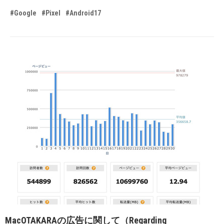
#Google
#Pixel
#Android17
MacOTAKARAの広告に関して（Regarding