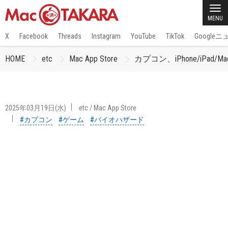
MENU
X
Facebook
Threads
Instagram
YouTube
TikTok
Google
HOME
etc
Mac App Store
カプコン、iPhone/iPa
2025年03月19日(水)
etc
/
Mac App Store
#カプコン
#ゲーム
#バイオハザード