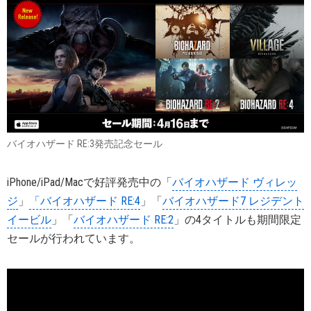
バイオハザード RE:3発売記念セール
iPhone/iPad/Macで好評発売中の「
バイオハザード ヴィレッ
ジ
」
「バイオハザード RE:4
」「
バイオハザード7 レジデント
イービル
」「
バイオハザード RE:2
」の4タイトルも期間限定
セールが行われています。