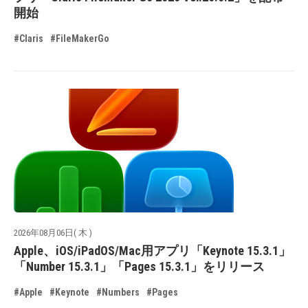
開始
#Claris
#FileMakerGo
2026年08月06日( 木 )
Apple、iOS/iPadOS/Mac用アプリ「Keynote 15.3.1」
「Number 15.3.1」「Pages 15.3.1」をリリース
#Apple
#Keynote
#Numbers
#Pages