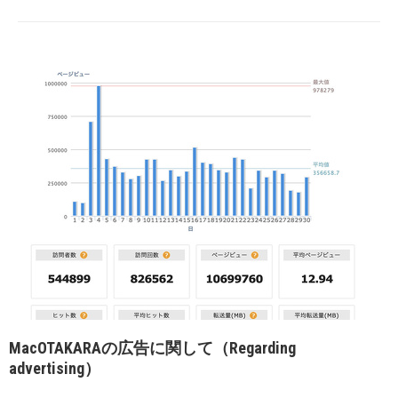
MacOTAKARAの広告に関して（Regarding
advertising）