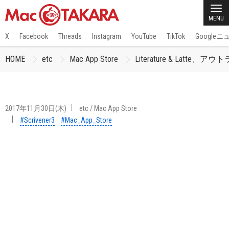
MENU
X
Facebook
Threads
Instagram
YouTube
TikTok
Google
HOME
etc
Mac App Store
Literature & Latte、
2017年11月30日(木)
etc
/
Mac App Store
#Scrivener3
#Mac_App_Store