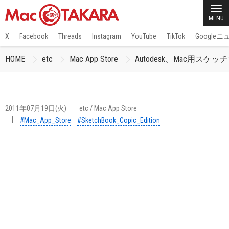
MENU
X
Facebook
Threads
Instagram
YouTube
TikTok
Google
HOME
etc
Mac App Store
Autodesk、Mac用スケッチブ
2011年07月19日(火)
etc
/
Mac App Store
#Mac_App_Store
#SketchBook_Copic_Edition