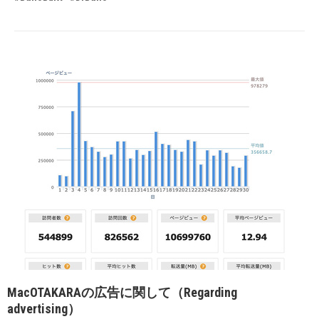
MacOTAKARAの広告に関して（Regarding
advertising）