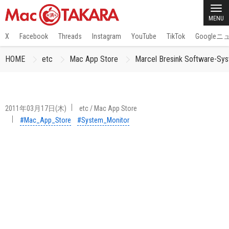
MENU
X
Facebook
Threads
Instagram
YouTube
TikTok
Google
HOME
etc
Mac App Store
Marcel Bresink Soft
2011年03月17日(木)
etc
/
Mac App Store
#Mac_App_Store
#System_Monitor