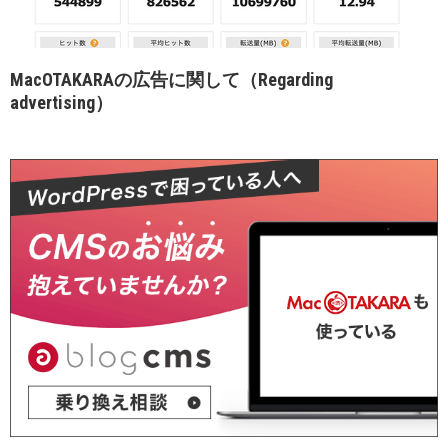
MacOTAKARAの広告に関して（Regarding
advertising）