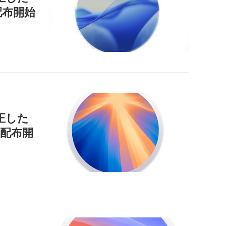
」を配布開始
正した
9」を配布開