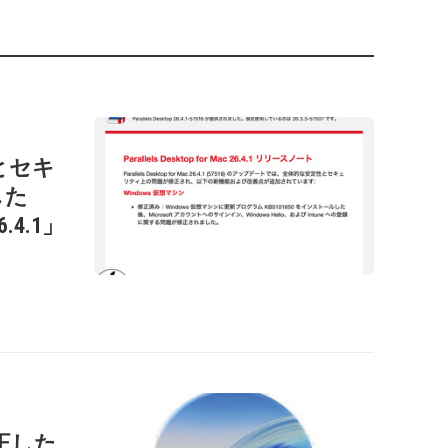
性とセキ
した
26.4.1」
正した