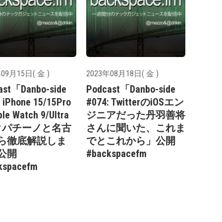
09月15日( 金 )
2023年08月18日( 金 )
ast「Danbo-side
Podcast「Danbo-side
 iPhone 15/15Pro
#074: TwitterのiOSエン
le Watch 9/Ultra
ジニアだった丹羽善将
クパチーノと名古
さんに聞いた、これま
ら徹底解説しま
でとこれから」公開
公開
#backspacefm
kspacefm