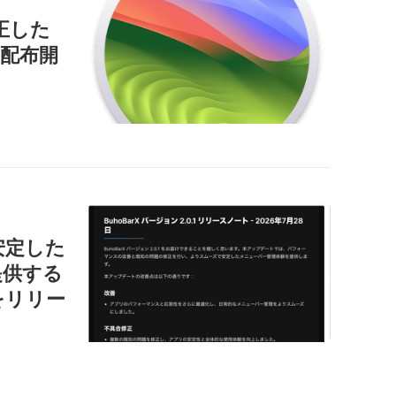
正した
」を配布開
で安定した
提供する
1」をリリー