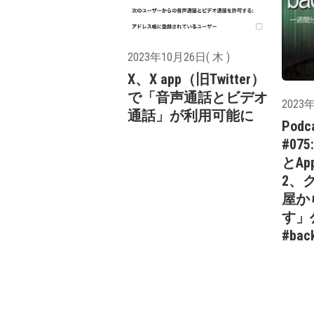
2023年10月26日( 木 )
X、X app（旧Twitter）
で「音声通話とビデオ
2023年
通話」が利用可能に
Podc
#075:
とApp
2、
屋か
す」
#bac