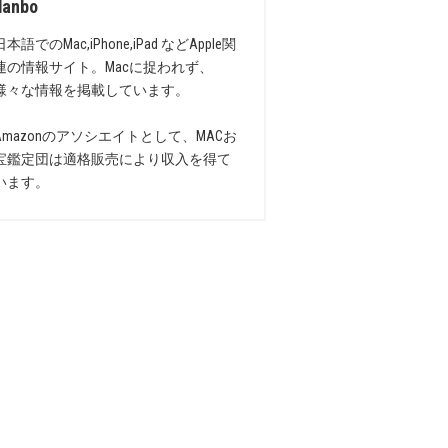
danbo
日本語でのMac,iPhone,iPad などApple関
連の情報サイト。Macに捉われず、
様々な情報を掲載しています。
Amazonのアソシエイトとして、MACお
宝鑑定団は適格販売により収入を得て
います。