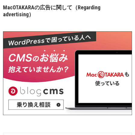
MacOTAKARAの広告に関して（Regarding
advertising）