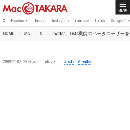
MENU
X
Facebook
Threads
Instagram
YouTube
TikTok
Google
HOME
etc
X
Twitter、Lists機能のベータユーザ
2009年10月23日(金)
etc
/
X
#Lists
#Twitter