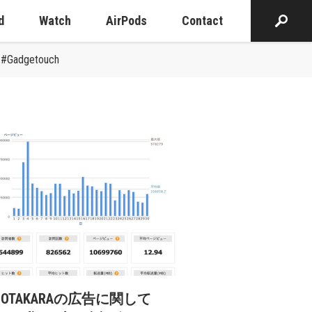
d
Watch
AirPods
Contact
getouch
cOTAKARAの広告に関して