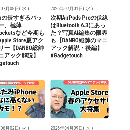
07月08日( 水 )
2026年07月01日( 水 )
kinの長すぎるバッ
次期AirPods Proの伏線
ー、極薄
はBluetooth 6.3にあっ
Socketsなど今期も
た？写真AI編集の限界
pple Store夏アク
も【DANBO総帥のマニ
リー【DANBO総帥
アック解説・後編】
ニアック解説】
#Gadgetouch
getouch
06月02日( 火 )
2026年04月09日( 木 )