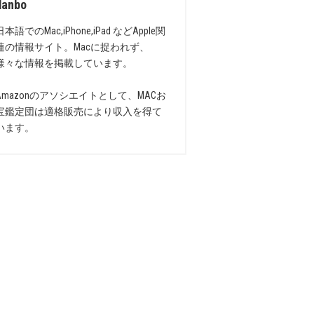
danbo
日本語でのMac,iPhone,iPad などApple関
連の情報サイト。Macに捉われず、
様々な情報を掲載しています。
Amazonのアソシエイトとして、MACお
宝鑑定団は適格販売により収入を得て
います。