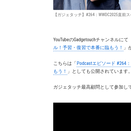
【ガジェタッチ】#264：WWDC2025
YouTubeのGadgetouchチャンネルにて
ル！予習・復習で本番に臨もう！
」
こちらは「
Podcastエピソード #
もう！
」としても公開されています
ガジェタッチ最高顧問として参加し