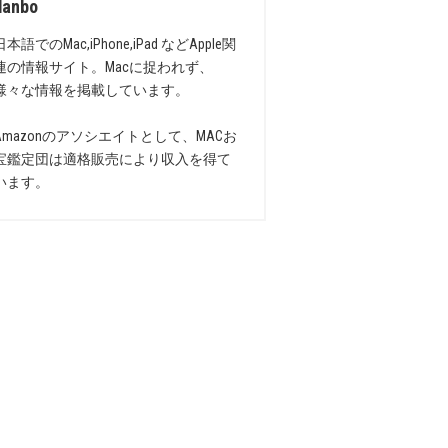
danbo
日本語でのMac,iPhone,iPad などApple関
連の情報サイト。Macに捉われず、
様々な情報を掲載しています。
Amazonのアソシエイトとして、MACお
宝鑑定団は適格販売により収入を得て
います。