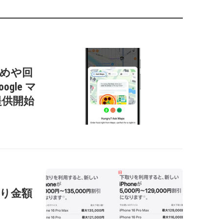
すすめや回
gle マ
提供開始
の下取り金額