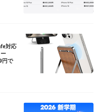
afe対応
リー
99円で