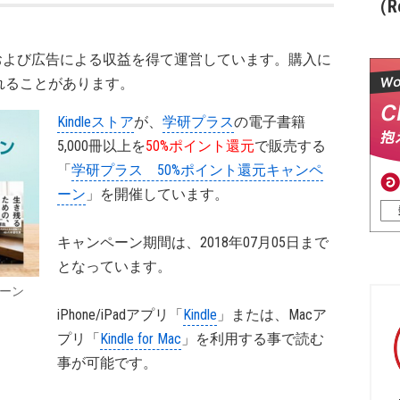
（Re
および広告による収益を得て運営しています。購入に
れることがあります。
Kindleストア
が、
学研プラス
の電子書籍
5,000冊以上を
50%ポイント還元
で販売する
「
学研プラス 50%ポイント還元キャンペ
ーン
」を開催しています。
キャンペーン期間は、2018年07月05日まで
となっています。
ペーン
iPhone/iPadアプリ「
Kindle
」または、Macア
プリ「
Kindle for Mac
」を利用する事で読む
事が可能です。