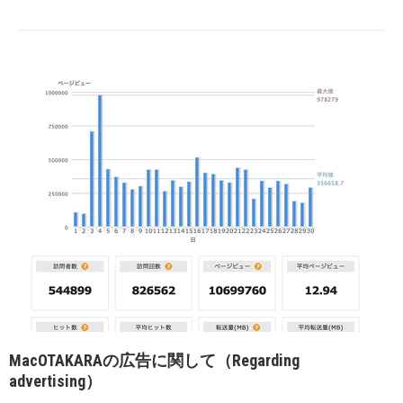
MacOTAKARAの広告に関して（Regarding
advertising）