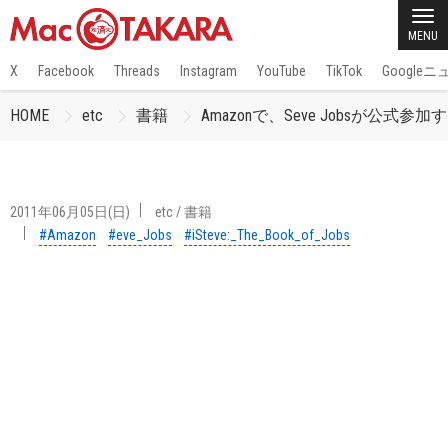
MENU
X
Facebook
Threads
Instagram
YouTube
TikTok
Google
HOME
etc
書籍
Amazonで、Seve Jobsが公式参加する
2011年06月05日(日)
etc
/
書籍
#Amazon
#eve_Jobs
#iSteve:_The_Book_of_Jobs