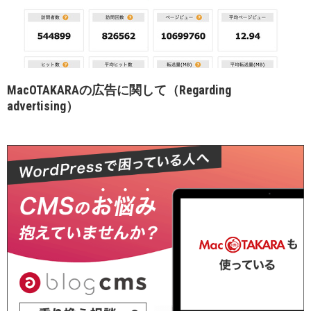
MacOTAKARAの広告に関して（Regarding
advertising）