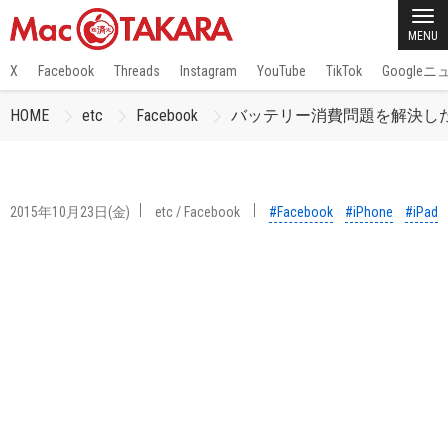
MENU
X
Facebook
Threads
Instagram
YouTube
TikTok
Google
HOME
etc
Facebook
バッテリー消費問題を解決したiOS
2015年10月23日(金)
etc
/
Facebook
#Facebook
#iPhone
#iPad