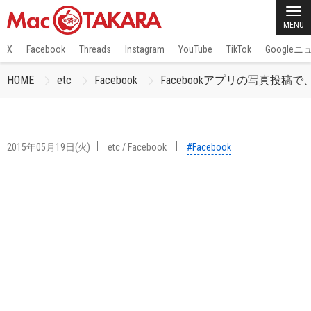
MENU
X
Facebook
Threads
Instagram
YouTube
TikTok
Google
HOME
etc
Facebook
Facebookアプリの写真投
2015年05月19日(火)
etc
/
Facebook
#Facebook