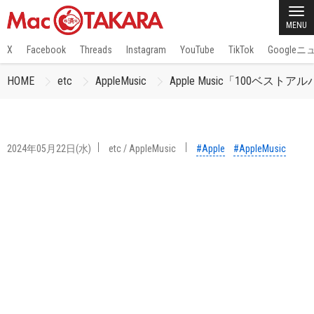
MENU
X
Facebook
Threads
Instagram
YouTube
TikTok
Google
HOME
etc
AppleMusic
Apple Music「100ベストアル
2024年05月22日(水)
etc
/
AppleMusic
#Apple
#AppleMusic