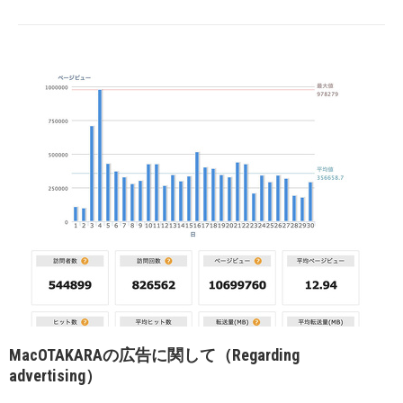
MacOTAKARAの広告に関して（Regarding
advertising）