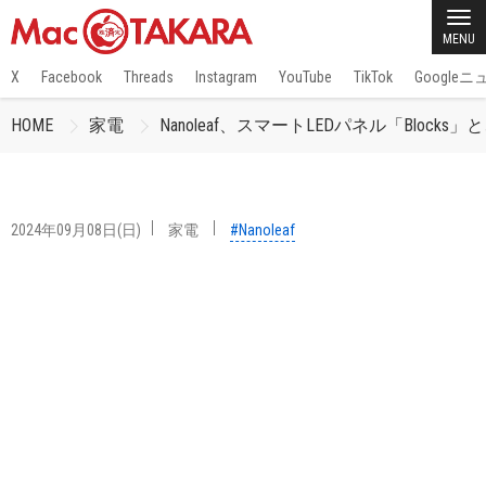
MENU
X
Facebook
Threads
Instagram
YouTube
TikTok
Google
HOME
家電
Nanoleaf、スマートLEDパネル「Bloc
2024年09月08日(日)
家電
#Nanoleaf