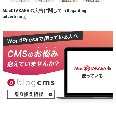
MacOTAKARAの広告に関して（Regarding
advertising）