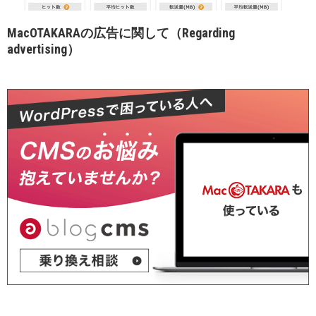
MacOTAKARAの広告に関して（Regarding
advertising）