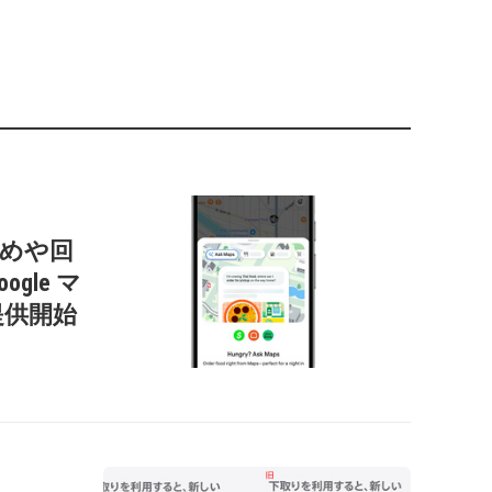
すすめや回
gle マ
提供開始