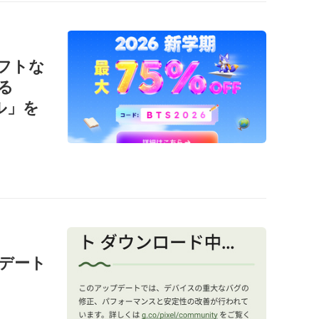
ソフトな
る
ール」を
ップデート