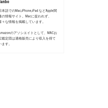
danbo
日本語でのMac,iPhone,iPad などApple関
連の情報サイト。Macに捉われず、
様々な情報を掲載しています。
Amazonのアソシエイトとして、MACお
宝鑑定団は適格販売により収入を得て
います。