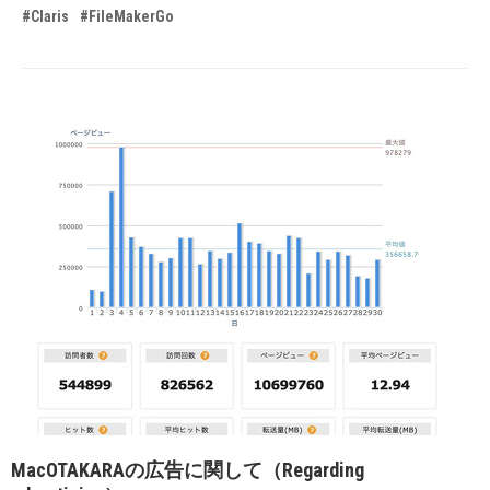
#Claris
#FileMakerGo
MacOTAKARAの広告に関して（Regarding