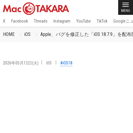
MENU
X
Facebook
Threads
Instagram
YouTube
TikTok
Google
HOME
iOS
Apple、バグを修正した「iOS 18.7.9」を配
2026年05月12日(火)
iOS
#iOS18