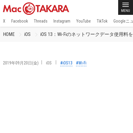
MENU
X
Facebook
Threads
Instagram
YouTube
TikTok
Google
HOME
iOS
iOS 13：Wi-Fiのネットワークデータ
2019年09月20日(金)
iOS
#iOS13
#Wi-Fi