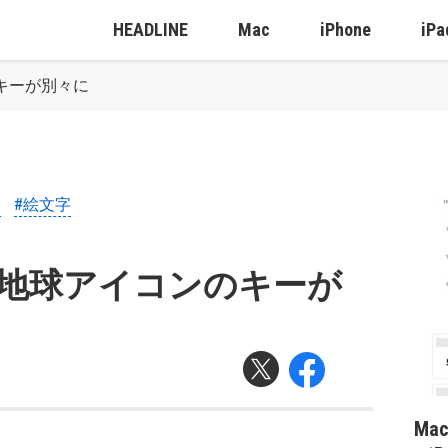
HEADLINE
Mac
iPhone
iPa
のキーが別々に
3
#絵文字
字と地球アイコンのキーが
Ma