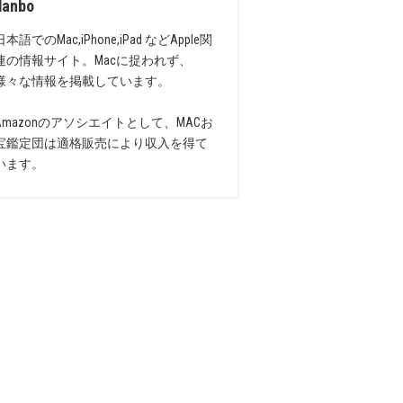
danbo
日本語でのMac,iPhone,iPad などApple関
連の情報サイト。Macに捉われず、
様々な情報を掲載しています。
Amazonのアソシエイトとして、MACお
宝鑑定団は適格販売により収入を得て
います。