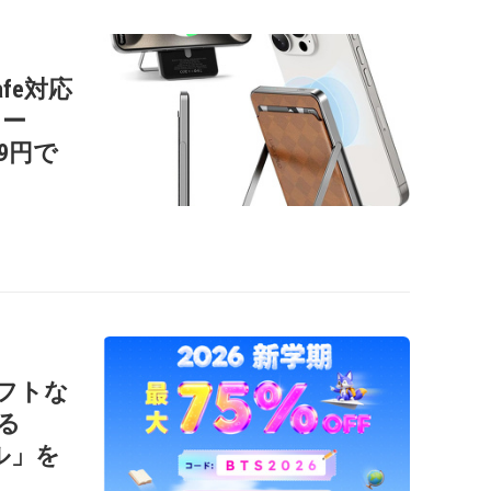
afe対応
リー
99円で
ソフトな
る
ール」を