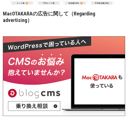
MacOTAKARAの広告に関して（Regarding
advertising）