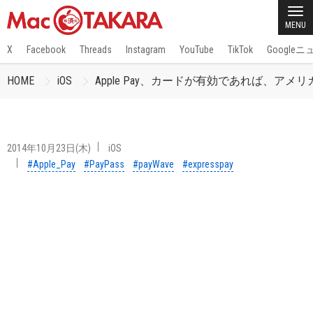
MENU
X
Facebook
Threads
Instagram
YouTube
TikTok
Google
HOME
iOS
Apple Pay、カードが有効であれば、アメリカ
2014年10月23日(木)
iOS
#Apple_Pay
#PayPass
#payWave
#expresspay