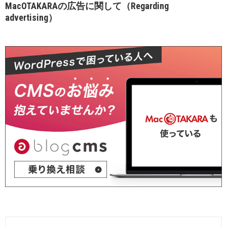
MacOTAKARAの広告に関して（Regarding
advertising）