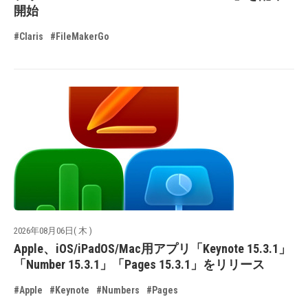
開始
#Claris
#FileMakerGo
2026年08月06日( 木 )
Apple、iOS/iPadOS/Mac用アプリ「Keynote 15.3.1」
「Number 15.3.1」「Pages 15.3.1」をリリース
#Apple
#Keynote
#Numbers
#Pages