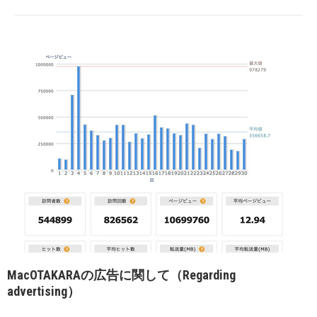
MacOTAKARAの広告に関して（Regarding
advertising）