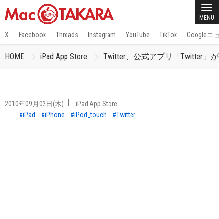
MENU
X
Facebook
Threads
Instagram
YouTube
TikTok
Google
HOME
iPad App Store
Twitter、公式アプリ「Twitter」
2010年09月02日(木)
iPad App Store
#iPad
#iPhone
#iPod_touch
#Twitter