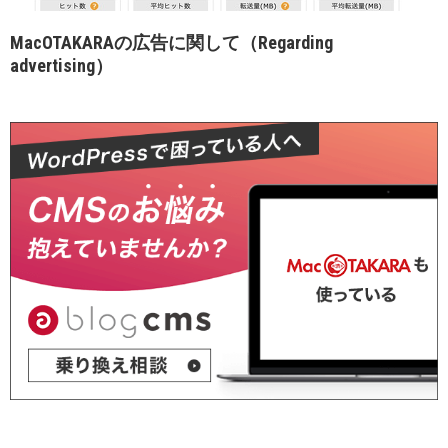
MacOTAKARAの広告に関して（Regarding
advertising）