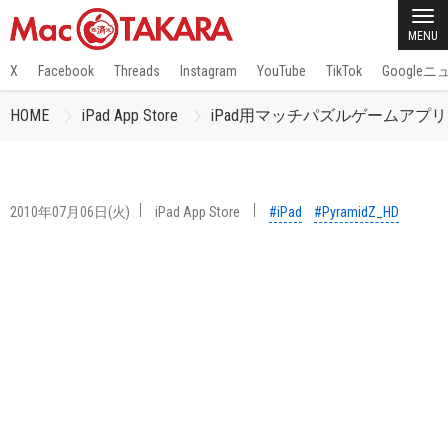
MENU
X
Facebook
Threads
Instagram
YouTube
TikTok
Google
HOME
iPad App Store
iPad用マッチパズルゲームアプリ「P
2010年07月06日(火)
iPad App Store
#iPad
#PyramidZ_HD