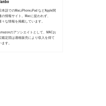
danbo
日本語でのMac,iPhone,iPad などApple関
連の情報サイト。Macに捉われず、
様々な情報を掲載しています。
Amazonのアソシエイトとして、MACお
宝鑑定団は適格販売により収入を得て
います。