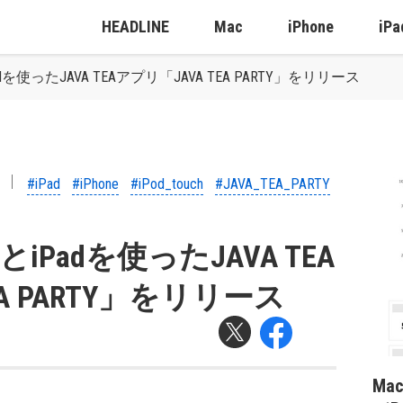
HEADLINE
Mac
iPhone
iPa
dを使ったJAVA TEAアプリ「JAVA TEA PARTY」をリリース
#iPad
#iPhone
#iPod_touch
#JAVA_TEA_PARTY
とiPadを使ったJAVA TEA
EA PARTY」をリリース
Ma