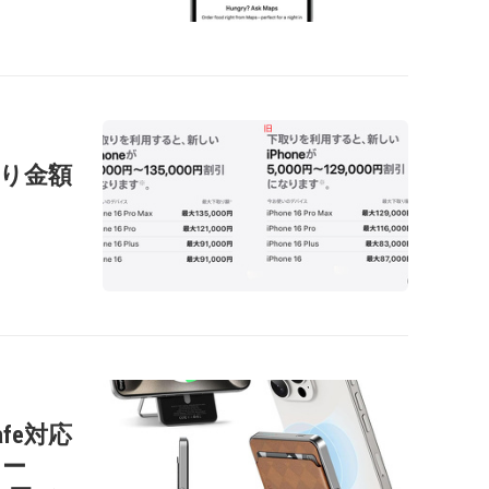
の下取り金額
afe対応
リー