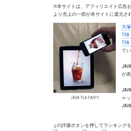
※本サイトは、アフィリエイト広告
より売上の一部が本サイトに還元さ
大塚
TEA 
TEA 
てい
JAV
が表
JAV
ャッ
JAVA TEA PARTY
JA
↓の評価ボタンを押してランキング