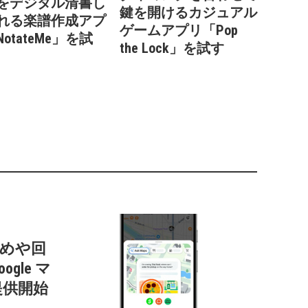
をデジタル清書し
鍵を開けるカジュアル
れる楽譜作成アプ
ゲームアプリ「Pop
otateMe」を試
the Lock」を試す
すすめや回
gle マ
提供開始