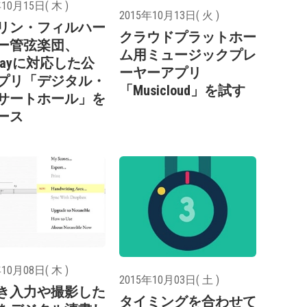
10月15日( 木 )
2015年10月13日( 火 )
リン・フィルハー
クラウドプラットホー
ー管弦楽団、
ム用ミュージックプレ
Playに対応した公
ーヤーアプリ
プリ「デジタル・
「Musicloud」を試す
サートホール」を
ース
10月08日( 木 )
2015年10月03日( 土 )
き入力や撮影した
タイミングを合わせて