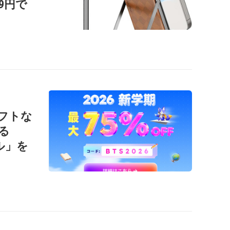
99円で
ソフトな
る
ール」を