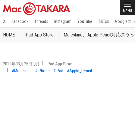
MENU
X
Facebook
Threads
Instagram
YouTube
TikTok
Google
HOME
iPad App Store
Moleskine、Apple Pencil対
2019年03月25日(月)
iPad App Store
#Moleskine
#iPhone
#iPad
#Apple_Pencil