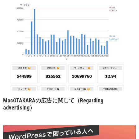
MacOTAKARAの広告に関して（Regarding
advertising）