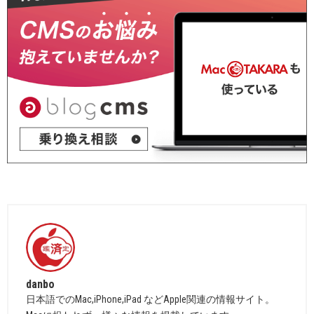
danbo
日本語でのMac,iPhone,iPad などApple関連の情報サイト。