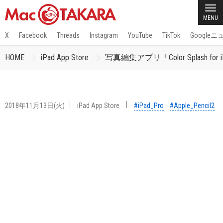
MENU
X
Facebook
Threads
Instagram
YouTube
TikTok
Google
HOME
iPad App Store
写真編集アプリ「Color Splash for 
2018年11月13日(火)
iPad App Store
#iPad_Pro
#Apple_Pencil2