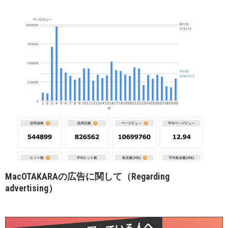
MacOTAKARAの広告に関して（Regarding
advertising）