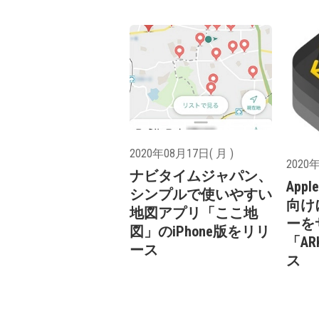
2020年08月17日( 月 )
2020年
ナビタイムジャパン、
Ap
シンプルで使いやすい
向け
地図アプリ「ここ地
ーを
図」のiPhone版をリリ
「AR
ース
ス