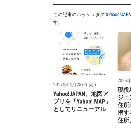
この記事のハッシュタグ
#Yahoo!JAP
す。
2026年
2017年04月25日( 火 )
現役
Yahoo!JAPAN、地図ア
ジニ
プリを「Yahoo! MAP」
住所
としてリニューアル
摘す
住所