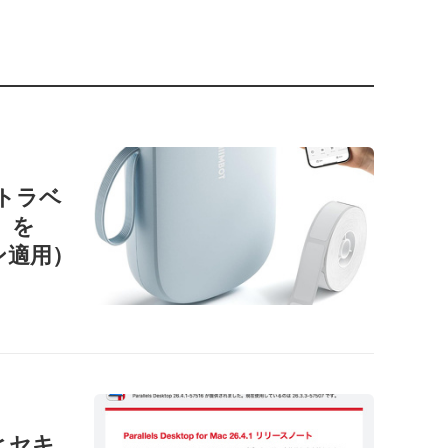
ートラベ
1」を
ン適用）
性とセキ