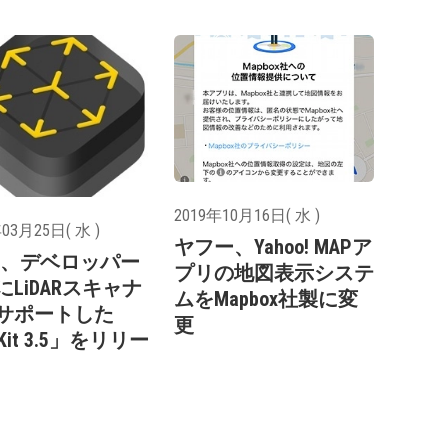
2019年10月16日( 水 )
03月25日( 水 )
ヤフー、Yahoo! MAPア
ple、デベロッパー
プリの地図表示システ
にLiDARスキャナ
ムをMapbox社製に変
サポートした
更
Kit 3.5」をリリー