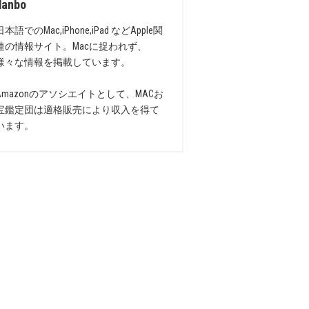
danbo
日本語でのMac,iPhone,iPad などApple関
連の情報サイト。Macに捉われず、
様々な情報を掲載しています。
Amazonのアソシエイトとして、MACお
宝鑑定団は適格販売により収入を得て
います。