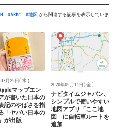
AN
#ARKit
#地図
から関連する記事を表示していま
07月29日( 水 )
2020年09月11日( 金 )
Appleマップエン
ナビタイムジャパン、
アが書いた日本の
シンプルで使いやすい
表記のやばさを指
地図アプリ「ここ地
る「ヤバい日本の
図」に自転車ルートを
」が出版
追加