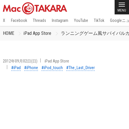
MENU
X
Facebook
Threads
Instagram
YouTube
TikTok
Google
HOME
iPad App Store
ランニングゲーム風サバイバルカーレー
2012年09月02日(日)
iPad App Store
#iPad
#iPhone
#iPod_touch
#The_Last_Driver