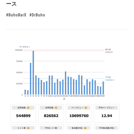
ース
#BuhoBarX
#DrBuho