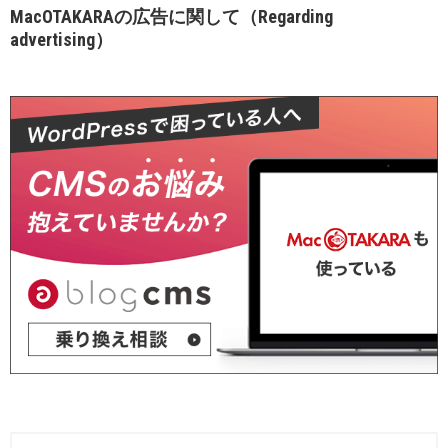
MacOTAKARAの広告に関して（Regarding
advertising）