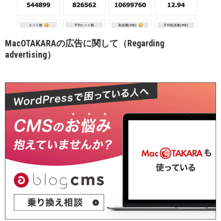
MacOTAKARAの広告に関して（Regarding
advertising）