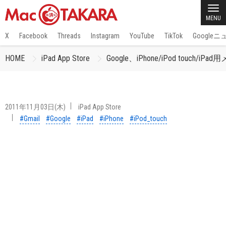
MENU
X
Facebook
Threads
Instagram
YouTube
TikTok
Google
HOME
iPad App Store
Google、iPhone/iPod tou
2011年11月03日(木)
iPad App Store
#Gmail
#Google
#iPad
#iPhone
#iPod_touch