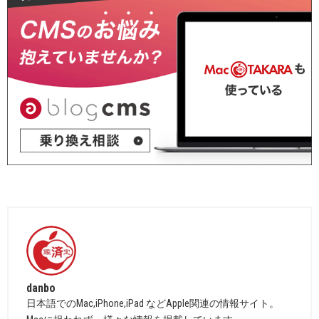
danbo
日本語でのMac,iPhone,iPad などApple関連の情報サイト。