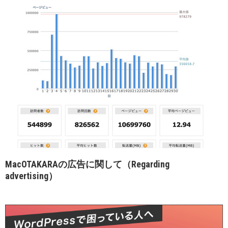
MacOTAKARAの広告に関して（Regarding
advertising）