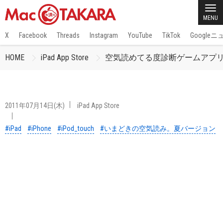
MENU
X
Facebook
Threads
Instagram
YouTube
TikTok
Google
HOME
iPad App Store
空気読めてる度診断ゲームアプ
2011年07月14日(木)
iPad App Store
#iPad
#iPhone
#iPod_touch
#いまどきの空気読み。夏バージョン