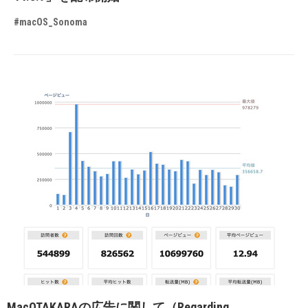
#macOS_Sonoma
MacOTAKARAの広告に関して（Regarding