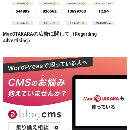
MacOTAKARAの広告に関して（Regarding
advertising）