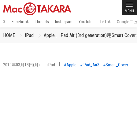
MENU
X
Facebook
Threads
Instagram
YouTube
TikTok
Google
HOME
iPad
Apple、iPad Air (3rd generation)用Smart 
2019年03月18日(月)
iPad
#Apple
#iPad_Air3
#Smart_Cover