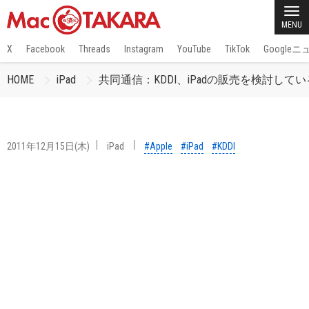
MENU
X
Facebook
Threads
Instagram
YouTube
TikTok
Google
HOME
iPad
共同通信：KDDI、iPadの販売を検討して
2011年12月15日(木)
iPad
#Apple
#iPad
#KDDI