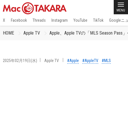
MENU
X
Facebook
Threads
Instagram
YouTube
TikTok
Google
HOME
Apple TV
Apple、Apple TVの「MLS Sea
2025年02月19日(水)
Apple TV
#Apple
#AppleTV
#MLS