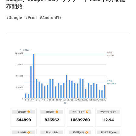
布開始
#Google
#Pixel
#Android17