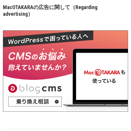
MacOTAKARAの広告に関して（Regarding
advertising）