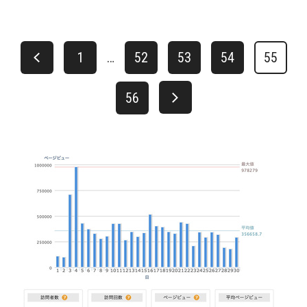
1
…
52
53
54
55
56