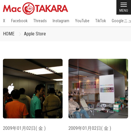
MENU
X
Facebook
Threads
Instagram
YouTube
TikTok
Google
HOME
Apple Store
2009年01月02日( 金 )
2009年01月02日( 金 )