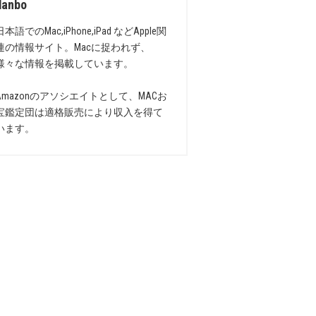
danbo
日本語でのMac,iPhone,iPad などApple関
連の情報サイト。Macに捉われず、
様々な情報を掲載しています。
Amazonのアソシエイトとして、MACお
宝鑑定団は適格販売により収入を得て
います。