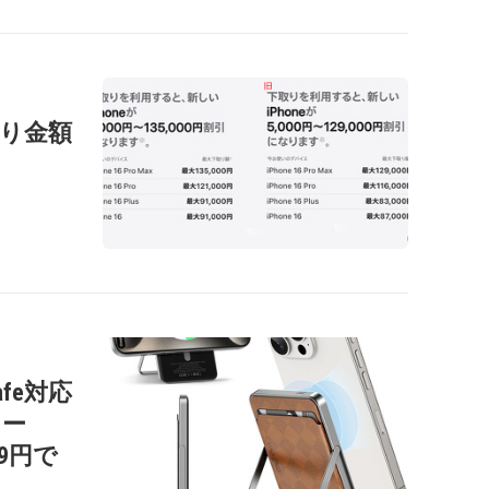
の下取り金額
afe対応
リー
99円で