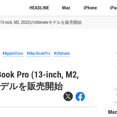
HEADLINE
Mac
iPhone
iPa
o (13-inch, M2, 2022)のUltimateモデルを販売開始
#AppleStore
#MacBookPro
#Ultimate
ok Pro (13-inch, M2,
ateモデルを販売開始
Ma