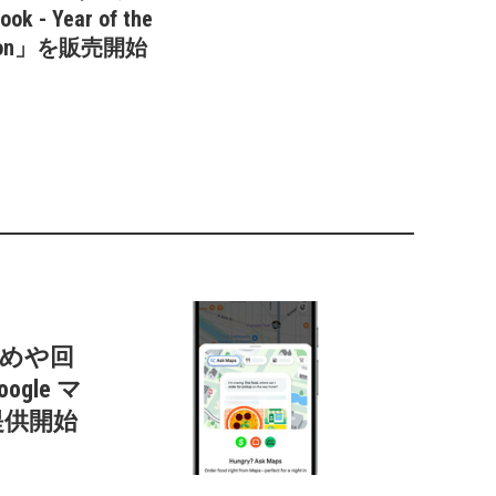
ok - Year of the
gon」を販売開始
すすめや回
gle マ
提供開始