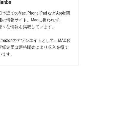
danbo
日本語でのMac,iPhone,iPad などApple関
連の情報サイト。Macに捉われず、
様々な情報を掲載しています。
Amazonのアソシエイトとして、MACお
宝鑑定団は適格販売により収入を得て
います。