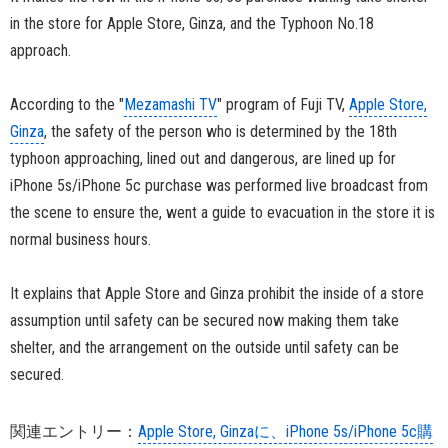
in the store for Apple Store, Ginza, and the Typhoon No.18
approach.
According to the "
Mezamashi TV
" program of Fuji TV,
Apple Store,
Ginza
, the safety of the person who is determined by the 18th
typhoon approaching, lined out and dangerous, are lined up for
iPhone 5s/iPhone 5c purchase was performed live broadcast from
the scene to ensure the, went a guide to evacuation in the store it is
normal business hours.
It explains that Apple Store and Ginza prohibit the inside of a store
assumption until safety can be secured now making them take
shelter, and the arrangement on the outside until safety can be
secured.
関連エントリー：
Apple Store, Ginzaに、iPhone 5s/iPhone 5c購