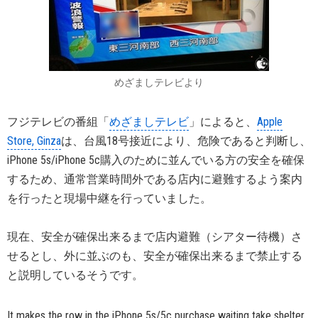
めざましテレビより
フジテレビの番組「
めざましテレビ
」によると、
Apple
Store, Ginza
は、台風18号接近により、危険であると判断し、
iPhone 5s/iPhone 5c購入のために並んでいる方の安全を確保
するため、通常営業時間外である店内に避難するよう案内
を行ったと現場中継を行っていました。
現在、安全が確保出来るまで店内避難（シアター待機）さ
せるとし、外に並ぶのも、安全が確保出来るまで禁止する
と説明しているそうです。
It makes the row in the iPhone 5s/5c purchase waiting take shelter