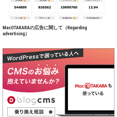
MacOTAKARAの広告に関して（Regarding
advertising）