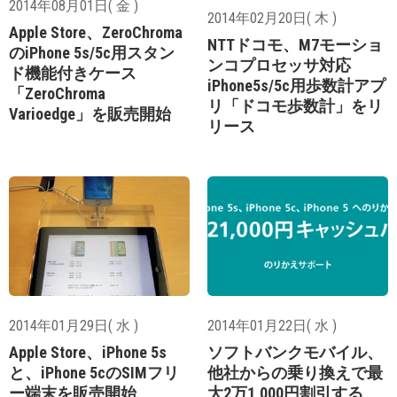
2014年08月01日( 金 )
2014年02月20日( 木 )
Apple Store、ZeroChroma
NTTドコモ、M7モーショ
のiPhone 5s/5c用スタン
ンコプロセッサ対応
ド機能付きケース
iPhone5s/5c用歩数計アプ
「ZeroChroma
リ「ドコモ歩数計」をリ
Varioedge」を販売開始
リース
2014年01月29日( 水 )
2014年01月22日( 水 )
Apple Store、iPhone 5s
ソフトバンクモバイル、
と、iPhone 5cのSIMフリ
他社からの乗り換えで最
ー端末を販売開始
大2万1,000円割引する