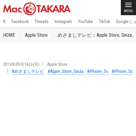
MENU
X
Facebook
Threads
Instagram
YouTube
TikTok
Google
HOME
Apple Store
めざましテレビ：Apple Store, 
2013年09月16日(月)
Apple Store
#めざましテレビ
#Apple_Store_Ginza
#iPhone_5s
#iPhone_5c