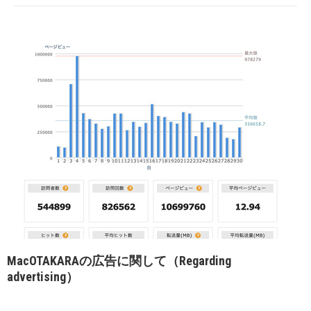
MacOTAKARAの広告に関して（Regarding
advertising）